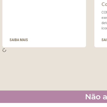
Co
CO
exe
det
íco
SAIBA MAIS
SA
Não a