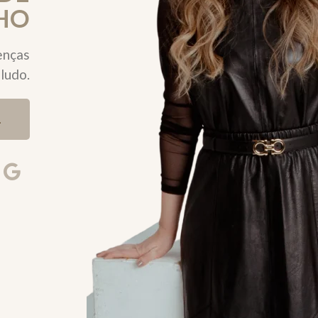
HO
enças
ludo.
L