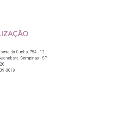
LIZAÇÃO
arbosa da Cunha, 754 - 12 -
Guanabara, Campinas - SP,
320
339-0019