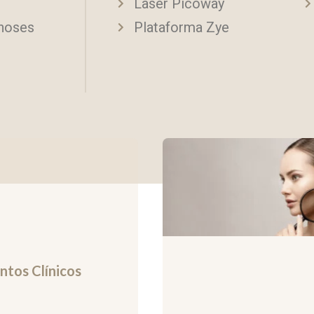
Laser Picoway
noses
Plataforma Zye
tos Clínicos