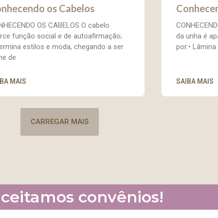
nhecendo os Cabelos
Conhecen
NHECENDO OS CABELOS O cabelo
CONHECENDO
rce função social e de autoafirmação;
da unha é ap
ermina estilos e moda, chegando a ser
por:• Lâmina
ne de
IBA MAIS
SAIBA MAIS
CARREGAR MAIS
ceitamos convênios!