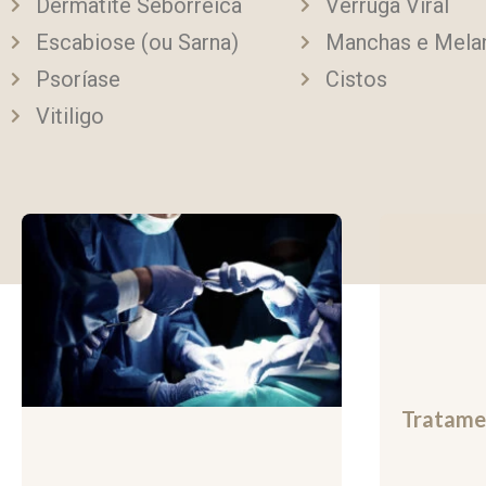
Dermatite Seborreica
Verruga Viral
Escabiose (ou Sarna)
Manchas e Mela
Psoríase
Cistos
Vitiligo
Tratamen