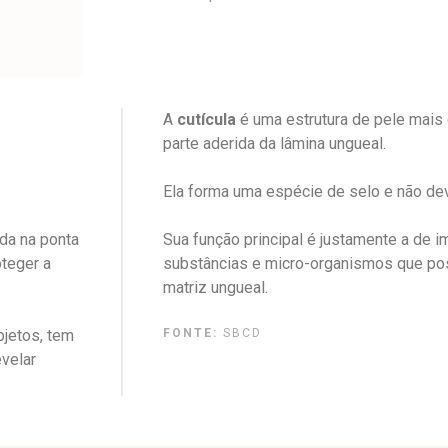
A
cutícula
é uma estrutura de pele mais
parte aderida da lâmina ungueal.
Ela forma uma espécie de selo e não de
ada na ponta
Sua função principal é justamente a de i
teger a
substâncias e micro-organismos que pos
matriz ungueal.
jetos, tem
FONTE:
SBCD
velar