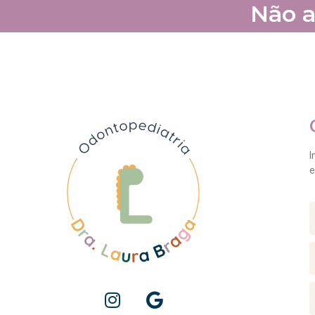
Não a
I
e