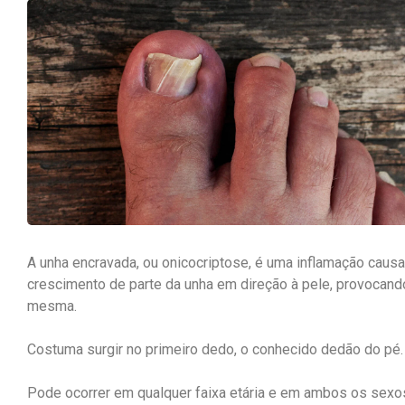
A unha encravada, ou onicocriptose, é uma inflamação caus
crescimento de parte da unha em direção à pele, provocand
mesma.
Costuma surgir no primeiro dedo, o conhecido dedão do pé.
Pode ocorrer em qualquer faixa etária e em ambos os sexo