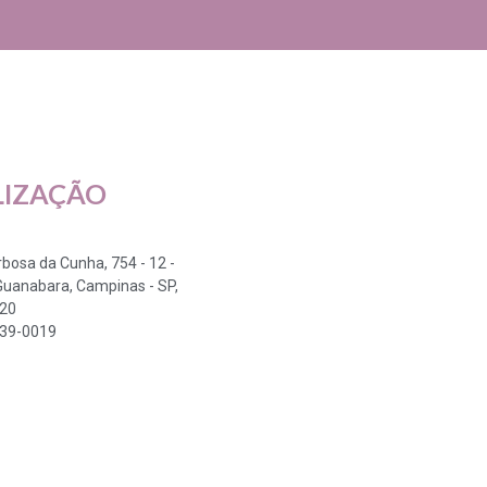
LIZAÇÃO
arbosa da Cunha, 754 - 12 -
Guanabara, Campinas - SP,
320
339-0019