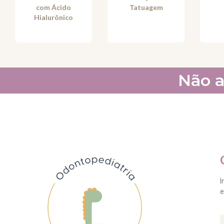
com Ácido
Tatuagem
Hialurônico
Não a
I
e