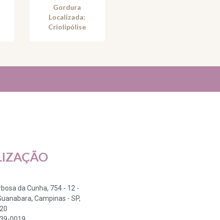
Gordura
Localizada:
Criolipólise
LIZAÇÃO
arbosa da Cunha, 754 - 12 -
Guanabara, Campinas - SP,
320
339-0019