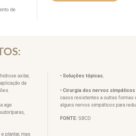
ento de
TOS:
idrose axilar,
•
Soluções tópicas
;
a aplicação da
ções.
•
Cirurgia dos nervos simpáticos
casos resistentes a outras formas 
na age
alguns nervos simpáticos para reduz
udoríparas,
FONTE:
SBCD
 e plantar, mas