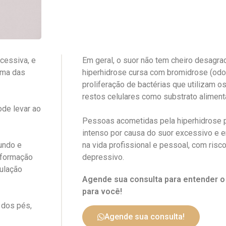
cessiva, e
Em geral, o suor não tem cheiro desagra
lma das
hiperhidrose cursa com bromidrose (odo
proliferação de bactérias que utilizam 
restos celulares como substrato alimenta
ode levar ao
Pessoas acometidas pela hiperhidrose 
intenso por causa do suor excessivo e e
undo e
na vida profissional e pessoal, com risc
informação
depressivo.
pulação
Agende sua consulta para entender 
para você!
 dos pés,
Agende sua consulta!