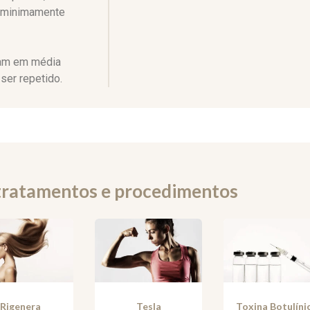
e minimamente
ram em média
ser repetido.
tratamentos e procedimentos
Rigenera
Tesla
Toxina Botulíni