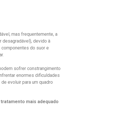
dável, mas frequentemente, a
r desagradável), devido à
os componentes do suor e
r.
podem sofrer constrangimento
nfrentar enormes dificuldades
o de evoluir para um quadro
o tratamento mais adequado