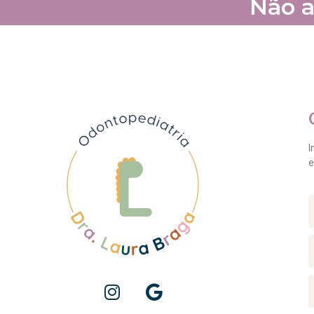
Não a
I
e