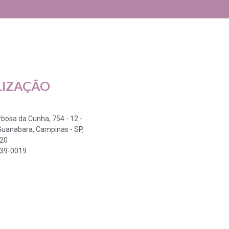
LIZAÇÃO
arbosa da Cunha, 754 - 12 -
Guanabara, Campinas - SP,
320
339-0019