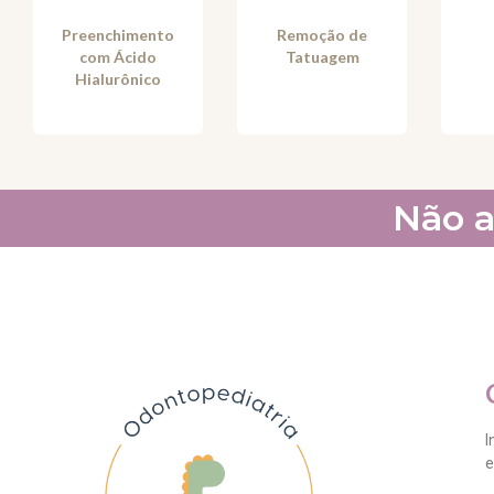
Preenchimento
Remoção de
com Ácido
Tatuagem
Hialurônico
Não a
I
e