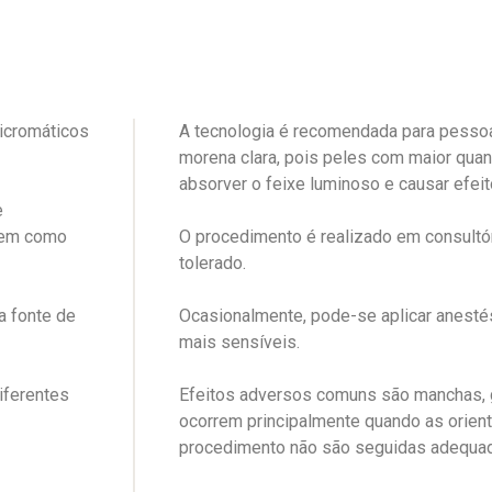
licromáticos
A tecnologia é recomendada para pessoa
morena clara, pois peles com maior qua
absorver o feixe luminoso e causar efeit
e
 bem como
O procedimento é realizado em consultó
tolerado.
a fonte de
Ocasionalmente, pode-se aplicar anesté
mais sensíveis.
iferentes
Efeitos adversos comuns são manchas, g
ocorrem principalmente quando as orien
procedimento não são seguidas adequa