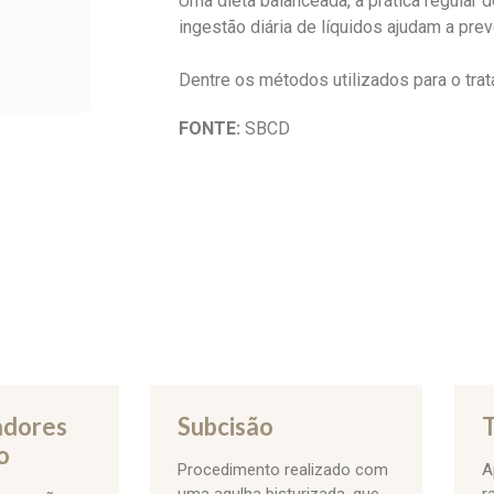
Uma dieta balanceada, a prática regular d
ingestão diária de líquidos ajudam a prev
Dentre os métodos utilizados para o trat
FONTE:
SBCD
adores
Subcisão
T
o
Procedimento realizado com
A
uma agulha bisturizada, que
r