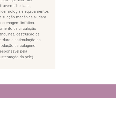
nfravermelho, laser,
ndermologia e equipamentos
e sucção mecânica ajudam
a drenagem linfática,
umento de circulação
anguínea, destruição de
ordura e estimulação da
rodução de colágeno
responsável pela
ustentação da pele).