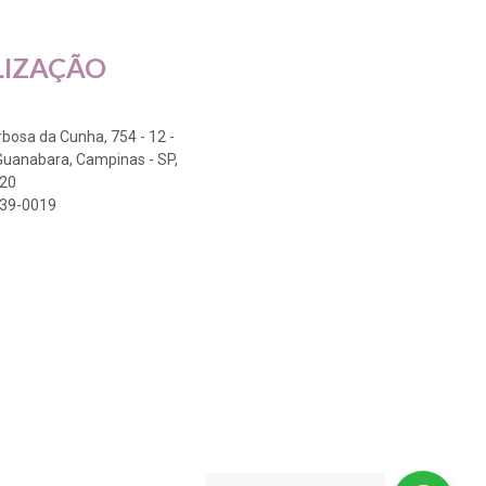
LIZAÇÃO
arbosa da Cunha, 754 - 12 -
Guanabara, Campinas - SP,
320
339-0019