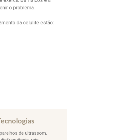
e exercícios físicos e a
enir o problema.
amento da celulite estão:
ecnologias
parelhos de ultrassom,
adiofrequência, raio