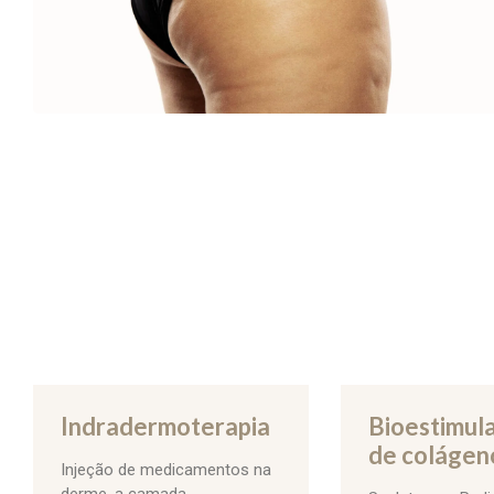
Indradermoterapia
Bioestimul
de colágen
Injeção de medicamentos na
derme, a camada