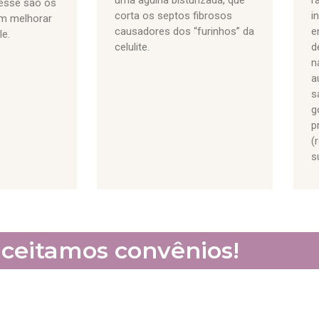
iesse são os
corta os septos fibrosos
i
em melhorar
causadores dos “furinhos” da
e
le.
celulite.
d
n
a
s
g
p
(
s
ceitamos convênios!