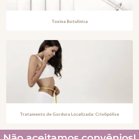
Toxina Botulínica
Tratamento de Gordura Localizada: Criolipólise
Não aceitamos convênios!